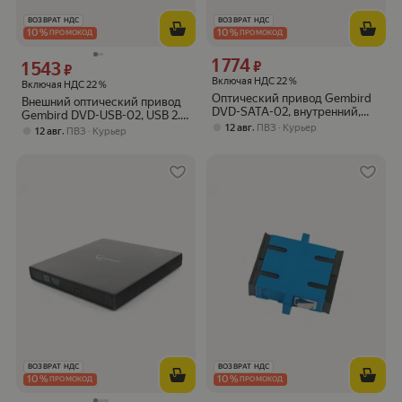
ВОЗВРАТ НДС
ВОЗВРАТ НДС
10
%
10
%
ПРОМОКОД
ПРОМОКОД
1 774
Цена 1774 ₽ вместо
1 543
₽
Цена 1543 ₽ вместо
₽
Включая НДС 22 %
Включая НДС 22 %
Оптический привод Gembird
Внешний оптический привод
DVD-SATA-02, внутренний,
Gembird DVD-USB-02, USB 2.0,
SATA, черный
,
12 авг
ПВЗ
Курьер
черный
,
12 авг
ПВЗ
Курьер
ВОЗВРАТ НДС
ВОЗВРАТ НДС
10
%
10
%
ПРОМОКОД
ПРОМОКОД